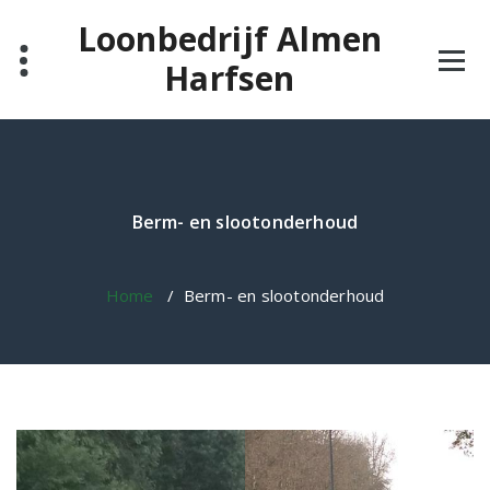
Ga
Loonbedrijf Almen
naar
de
Harfsen
inhoud
Berm- en slootonderhoud
Home
/
Berm- en slootonderhoud