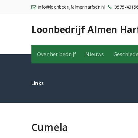
Ga
info@loonbedrijfalmenharfsen.nl
0575-4315
naar
de
inhoud
Loonbedrijf Almen Har
Over het bedrijf
Nieuws
Geschiede
Links
Cumela