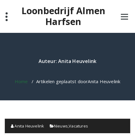
Ga
Loonbedrijf Almen
naar
de
Harfsen
inhoud
Auteur: Anita Heuvelink
Home
/
Artikelen geplaatst doorAnita Heuvelink
Anita Heuvelink
Nieuws
,
Vacatures